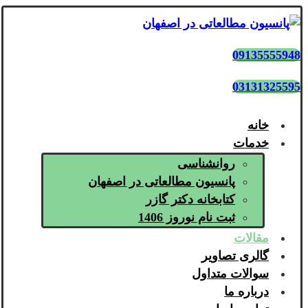
09135555948
03131325595
خانه
خدمات
روانشناسی
پانسیون مطالعاتی در اصفهان
کتابخانه دکتر گازر
ثبت نام نوروز 1406
مقالات
گالری تصاویر
سوالات متداول
درباره ما