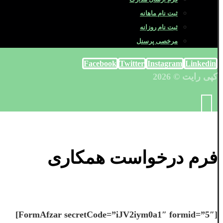
ثبت نام ماهانه
ثبت نام روزانه
مرخصی پرسنل
Facebook
Twitter
Instagram
Linkedin
کپی رایت © 2026
فرم درخواست همکاری
[FormAfzar secretCode=”iJV2iym0a1″ formid=”5″]