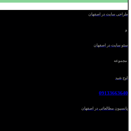
طراحی سایت در اصفهان
و
سئو سایت در اصفهان
مجموعه
اوج شید
09133663640
پانسیون مطالعاتی در اصفهان