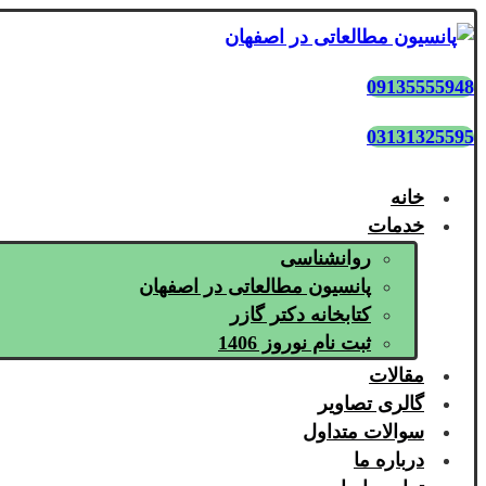
09135555948
03131325595
خانه
خدمات
روانشناسی
پانسیون مطالعاتی در اصفهان
کتابخانه دکتر گازر
ثبت نام نوروز 1406
مقالات
گالری تصاویر
سوالات متداول
درباره ما