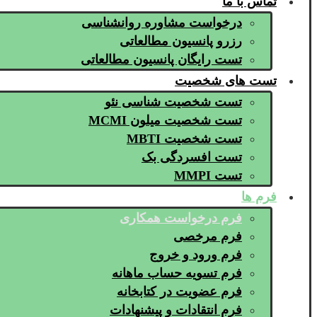
تماس با ما
درخواست مشاوره روانشناسی
رزرو پانسیون مطالعاتی
تست رایگان پانسیون مطالعاتی
تست های شخصیت
تست شخصیت شناسی نئو
تست شخصیت میلون MCMI
تست شخصیت MBTI
تست افسردگی بک
تست MMPI
فرم ها
فرم درخواست همکاری
فرم مرخصی
فرم ورود و خروج
فرم تسویه حساب ماهانه
فرم عضویت در کتابخانه
فرم انتقادات و پیشنهادات