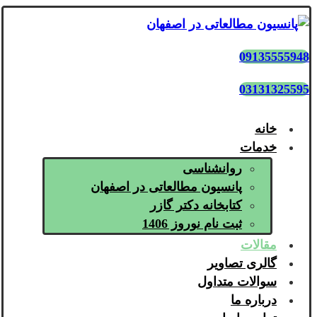
09135555948
03131325595
خانه
خدمات
روانشناسی
پانسیون مطالعاتی در اصفهان
کتابخانه دکتر گازر
ثبت نام نوروز 1406
مقالات
گالری تصاویر
سوالات متداول
درباره ما