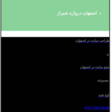
اصفهان-دروازه شیراز
طراحی سایت در اصفهان
و
سئو سایت در اصفهان
مجموعه
اوج شید
09133663640