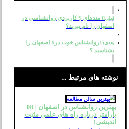
8 متدهای $ کاربردی روانشناسی در
قبلی
اصفهان را نام ببرید؟
5!روانشناس خوب در# اصفهان را
بعدی
بشناسید ؟
نوشته های مرتبط ...
بهترین روانشناس در اصفهان | 08
پارامتر درباره راه های علمی مثبت
اندیشی!