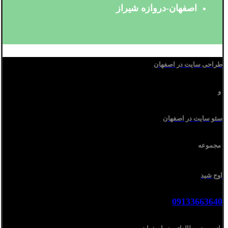
اصفهان-دروازه شیراز
طراحی سایت در اصفهان
و
سئو سایت در اصفهان
مجموعه
اوج شید
09133663640