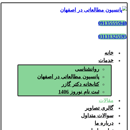
09135555948
03131325595
خانه
خدمات
روانشناسی
پانسیون مطالعاتی در اصفهان
کتابخانه دکتر گازر
ثبت نام نوروز 1406
مقالات
گالری تصاویر
سوالات متداول
درباره ما