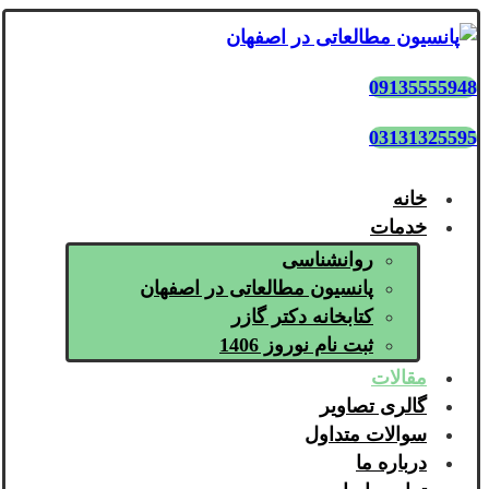
09135555948
03131325595
خانه
خدمات
روانشناسی
پانسیون مطالعاتی در اصفهان
کتابخانه دکتر گازر
ثبت نام نوروز 1406
مقالات
گالری تصاویر
سوالات متداول
درباره ما