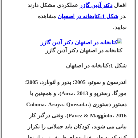
افعال
دکتر آذین گازر
عملکردی مشکل دارند
.در
شکل 1:کتابخانه در اصفهان
مشاهده
نمایید.
کتابخانه در اصفهان دکتر آذین گازر
شکل 1:کتابخانه در اصفهان
اندرسون و سوتو، 2005؛ بدور و لئونارد، 2005؛
مورگا، رسترپو و Auza، 2013)، و همچنین با
دستور دستوری (Coloma، Araya، Quezada،
Pavez & Maggiolo، 2016). وقتی درگیر کار
بیانی می شوند، کودکان باید جملاتی را تکرار
کنند که به طور فزاینده ای ظریف تر و از نظر