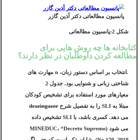
پانسیون مطالعاتی دکتر آذین گازر
شکل 2:پانسیون مطالعاتی
کتابخانه ها چه روش هایی برای
مطالعه کردن داوطلبان در نظر دارند؟
.انتخاب بر اساس دستور زبان، n مهارت های
شناختی زبانی و شنوایی بود. جدول 2
معیارهای مورد استفاده برای تشخیص کودکان
مبتلا به SLI را به تفصیل شرح
drazingazor
می دهد. کسری باشد، با SLI تشخیص داده
می شود (MINEDUC، “Decreto Supremo
No 170, 2010). شایان ذکر است که حتی اگر