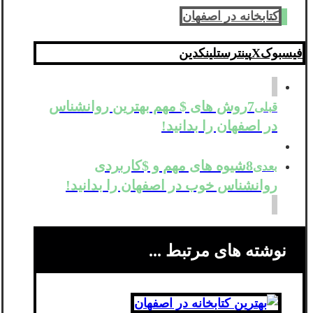
کتابخانه در اصفهان
فیسبوک
X
پینترست
لینکدین
7روش های $ مهم بهترین روانشناس
قبلی
در اصفهان را بدانید!
8شیوه های مهم و $کاربردی
بعدی
روانشناس خوب در اصفهان را بدانید!
نوشته های مرتبط ...