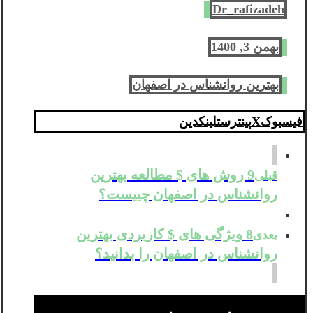
Dr_rafizadeh
بهمن 3, 1400
بهترین روانشناس در اصفهان
فیسبوک
X
پینترست
لینکدین
9 روش های $ مطالعه بهترین
قبلی
روانشناس در اصفهان چییست؟
8 ویژگی های $ کاربردی بهترین
بعدی
روانشناس در اصفهان را بدانید؟