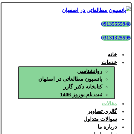
09135555948
03131325595
خانه
خدمات
روانشناسی
پانسیون مطالعاتی در اصفهان
کتابخانه دکتر گازر
ثبت نام نوروز 1406
مقالات
گالری تصاویر
سوالات متداول
درباره ما