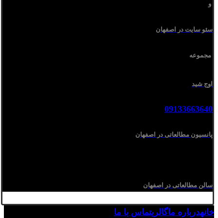
و
سئو سایت در اصفهان
مجموعه
اوج شید
09133663640
پانسیون مطالعاتی در اصفهان
سالن مطالعاتی در اصفهان
خانه
درباره ما
گالری
تماس با ما