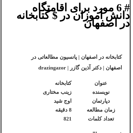
# 6 مورد برای اقامتگاه
دانش آموزان در $ کتابخانه
در اصفهان
کتابخانه در اصفهان | پانسیون مطالعاتی در
اصفهان | دکتر آذین گازر | drazingazor
عنوان
کتابخانه
نویسنده
زینب مختاری
دپارتمان
اوج شید
زمان مطالعه
8 دقیقه
تعداد کلمات
821