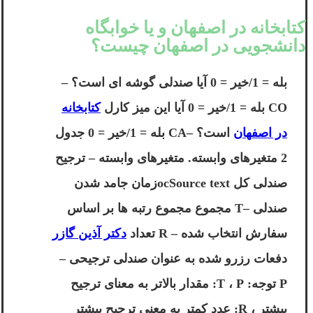
کتابخانه در اصفهان و یا خوابگاه
دانشجویی در اصفهان چیست؟
بله = 1/خیر = 0 آیا صندلی گوشه ای است؟ –
CO بله = 1/خیر = 0 آیا این میز کارل
کتابخانه
در اصفهان
است؟ –CA بله = 1/خیر = 0 جدول
2 متغیرهای وابسته. متغیرهای وابسته – ترجیح
صندلی کل ocSource textزمان جامد شدن
صندلی –T مجموع مجموع رتبه ها بر اساس
سفارش انتخاب شده – R تعداد
دکتر آذین گازر
دفعات رزرو شده به عنوان صندلی ترجیحی –
P توجه: T ، P: مقدار بالاتر به معنای ترجیح
بیشتر ، R: عدد کمتر به معنی ترجیح بیشتر