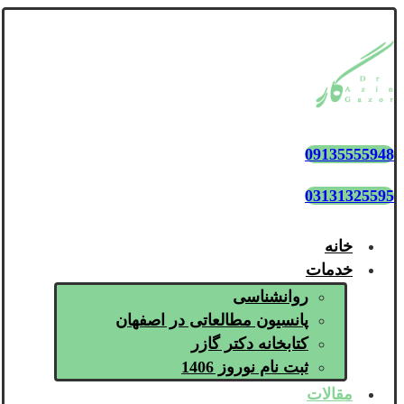
09135555948
03131325595
خانه
خدمات
روانشناسی
پانسیون مطالعاتی در اصفهان
کتابخانه دکتر گازر
ثبت نام نوروز 1406
مقالات