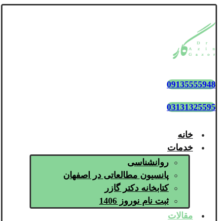
09135555948
03131325595
خانه
خدمات
روانشناسی
پانسیون مطالعاتی در اصفهان
کتابخانه دکتر گازر
ثبت نام نوروز 1406
مقالات