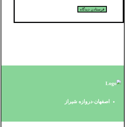
اصفهان-دروازه شیراز