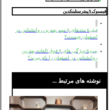
فیسبوک
X
پینترست
لینکدین
6 متدهای $ مهم بهترین روانشناس در
قبلی
اصفهان چیست؟
8 ویژگی های $ فوق العاده بهترین
بعدی
روانشناس در اصفهان را نام ببرید؟
نوشته های مرتبط ...