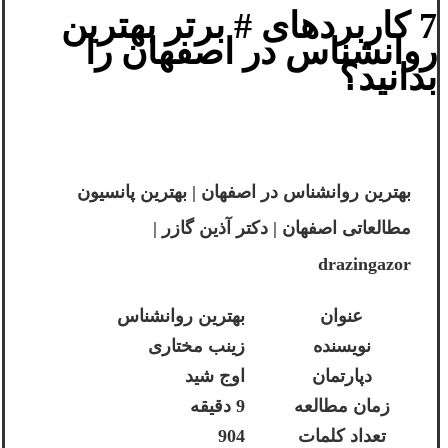
7 کاربردهای # برتر بهترین
روانشناس در اصفهان را
بدانید؟
بهترین روانشناس در اصفهان | بهترین پانسیون
مطالعاتی اصفهان | دکتر آذین گازر |
drazingazor
عنوان
بهترین روانشناس
نویسنده
زینب مختاری
دپارتمان
اوج شید
زمان مطالعه
9 دقیقه
تعداد کلمات
904