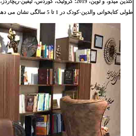
طولی کتابخوانی والدین-کودک در 1 تا 5 سالگی نشان می دهد که میزان داستان سرایی در این محدوده سنی. در