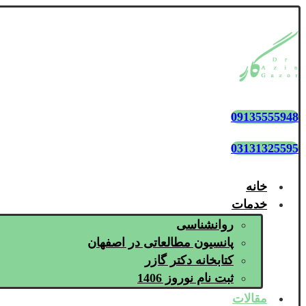
09135555948
03131325595
خانه
خدمات
روانشناسی
پانسیون مطالعاتی در اصفهان
کتابخانه دکتر گازر
ثبت نام نوروز 1406
مقالات