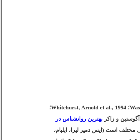
شناختی و آگاهی املایی را تقویت می کند (Mol & Bus, 2011; Mol, Bus, & De Jong, 2009؛ Wasik, Bond, & Hindman, 2006؛ Whitehurst, Arnold et al., 1994؛
آگوستین و زاکر
بهترین روانشناس در
های زبانی مختلف است (ایس دمیر لیرا، اپلبام،