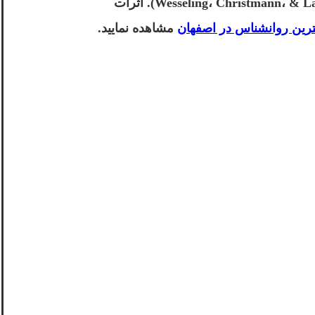
گلدین میدو، و لوین، 2019؛ گرولیگ، کوردس، تیفین-ریچاردز، و شرودر، 2019؛ شاهائیان و همکاران، 2018 ؛ Wesseling، Christmann، & Lachmann، 2017). اثرات
مشاهده نمایید.