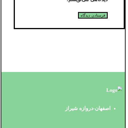
اصفهان-دروازه شیراز