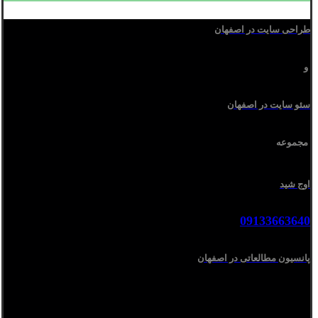
طراحی سایت در اصفهان
و
سئو سایت در اصفهان
مجموعه
اوج شید
09133663640
پانسیون مطالعاتی در اصفهان