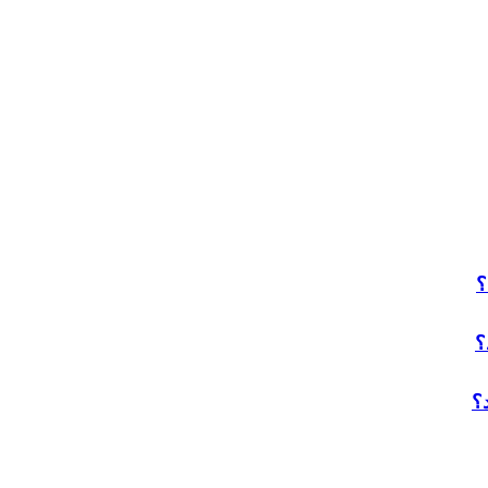
؟
؟
؟