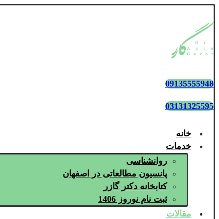
09135555948
03131325595
خانه
خدمات
روانشناسی
پانسیون مطالعاتی در اصفهان
کتابخانه دکتر گازر
ثبت نام نوروز 1406
مقالات