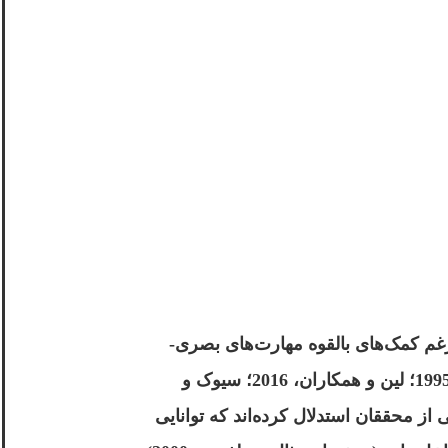
غم کمک‌های بالقوه مهارت‌های بصری-
فضایی در خواندن و ریاضیات، نتایج بحث‌انگیز در مورد مکانیسم‌های اساسی وجود دارد (به عنوان مثال، کمپبل و همکاران، 1995؛ لین و همکاران، 2016؛ سیوک و
 از محققان استدلال کرده‌اند که توانایی