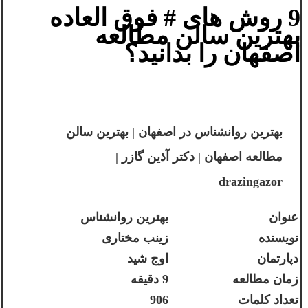
9 روش های # فوق العاده
بهترین سالن مطالعه
اصفهان را بدانید؟
بهترین روانشناس در اصفهان | بهترین سالن
مطالعه اصفهان | دکتر آذین گازر |
drazingazor
عنوان
بهترین روانشناس
نویسنده
زینب مختاری
دپارتمان
اوج شید
زمان مطالعه
9 دقیقه
تعداد کلمات
906