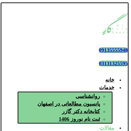
09135555948
03131325595
خانه
خدمات
روانشناسی
پانسیون مطالعاتی در اصفهان
کتابخانه دکتر گازر
ثبت نام نوروز 1406
مقالات