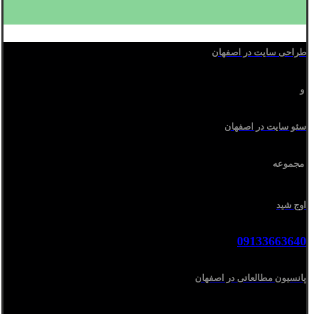
طراحی سایت در اصفهان
و
سئو سایت در اصفهان
مجموعه
اوج شید
09133663640
پانسیون مطالعاتی در اصفهان