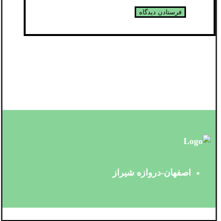
اصفهان-دروازه شیراز