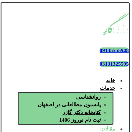
09135555948
03131325595
خانه
خدمات
روانشناسی
پانسیون مطالعاتی در اصفهان
کتابخانه دکتر گازر
ثبت نام نوروز 1406
مقالات