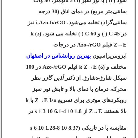
شود (c) ) با نور سبز (535 نانومتر، 80 وات
سانتی‌متر مربع) در دمای اتاق (30 درجه
سانتی‌گراد) تخلیه می‌شود. i-Azo-h/rGO نیز
در 45 C ( ) و 60 C ( ) تخلیه می شود. (د) k
Z→E فیلم Azo-/rGO در درجات
ایزومریزاسیون
بهترین روانشناس در اصفهان
مختلف و (ه) k Z→E فیلم Azo-/rGO در 100
سیکل شارژ-دشارژ. از
دکتر آذین گازر
نظر
محرک، درمان با دمای بالا و تابش نور سبز
رویکردهای موثری برای تسریع Z→E Iso با k
بالا هستند. Z→E از 1.8 10 4-6.1 10 3 s 1 در
مقایسه با در تاریکی (8.37 10 8-1.28 10 6 s