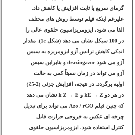
گرمای سریع یا ثابت افزایش یا کاهش داد.
علیرغم اینکه فیلم توسط روش های مختلف
القا می شود، ایزومریزاسیون حلقوی عالی را
در 100 سیکل نشان می دهد (شکل 1e). مقدار
اندکی کاهش ترانس آزو ایزومریزه به سیس
آزو می شود
drazingazor
و بنابراین سیس
آزو می تواند در زمان نسبتاً کمی به حالت
اولیه برگردد. در نتیجه، افزایش جزئی (2-5٪)
در هر دو kE → Z و k Z → E نشان می دهد
که چنین فیلم Azo / rGO می تواند برای تبدیل
چرخه ای عکس به خروجی حرارت قابل
کنترل استفاده شود. ایزومریزاسیون حلقوی