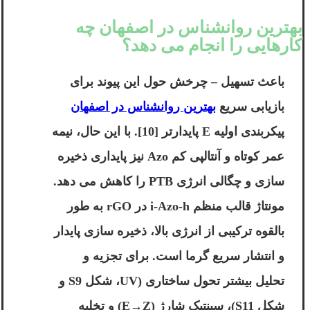
بهترین روانشناس در اصفهان چه
کارهایی را انجام می دهد؟
باعث تسهیل – چرخش حول این پیوند برای
بازیابی سریع
بهترین روانشناس در اصفهان
پیکربندی اولیه E پایدارتر [10]. با این حال، نیمه
عمر کوتاه و آنتالپی کم Azo نیز پایداری ذخیره
سازی و چگالی انرژی PTB را کاهش می دهد.
مونتاژ قالب منظم i-Azo-h در rGO به طور
بالقوه ترکیبی از انرژی بالا، ذخیره سازی پایدار
و انتشار سریع گرما است. برای تجزیه و
تحلیل بیشتر تحول ساختاری (UV، شکل S9 و
شکل S11)، سینتیک شارژ (E→Z) و تخلیه