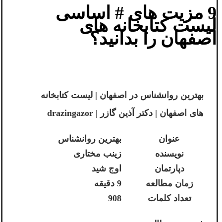
9 مزیت های # اساسی
لیست کتابخانه های
اصفهان را بدانید؟
بهترین روانشناس در اصفهان | لیست کتابخانه
های اصفهان | دکتر آذین گازر | drazingazor
عنوان
بهترین روانشناس
نویسنده
زینب مختاری
دپارتمان
اوج شید
زمان مطالعه
9 دقیقه
تعداد کلمات
908