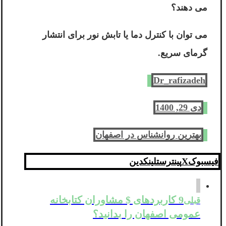
می دهند؟
می توان با کنترل دما یا تابش نور برای انتشار
گرمای سریع.
Dr_rafizadeh
دی 29, 1400
بهترین روانشناس در اصفهان
فیسبوک
X
پینترست
لینکدین
9 کاربردهای $ مشاوران کتابخانه
قبلی
عمومی اصفهان را بدانید؟