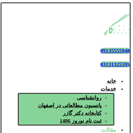
09135555948
03131325595
خانه
خدمات
روانشناسی
پانسیون مطالعاتی در اصفهان
کتابخانه دکتر گازر
ثبت نام نوروز 1406
مقالات