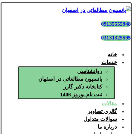
09135555948
03131325595
خانه
خدمات
روانشناسی
پانسیون مطالعاتی در اصفهان
کتابخانه دکتر گازر
ثبت نام نوروز 1406
مقالات
گالری تصاویر
سوالات متداول
درباره ما