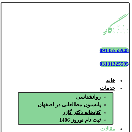
09135555948
03131325595
خانه
خدمات
روانشناسی
پانسیون مطالعاتی در اصفهان
کتابخانه دکتر گازر
ثبت نام نوروز 1406
مقالات