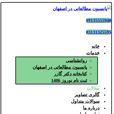
09135555948
03131325595
خانه
خدمات
روانشناسی
پانسیون مطالعاتی در اصفهان
کتابخانه دکتر گازر
ثبت نام نوروز 1406
مقالات
گالری تصاویر
سوالات متداول
درباره ما