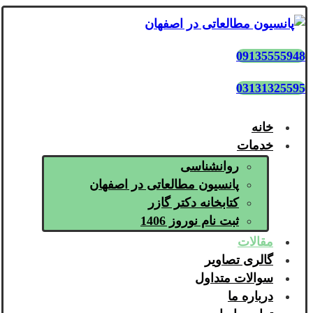
09135555948
03131325595
خانه
خدمات
روانشناسی
پانسیون مطالعاتی در اصفهان
کتابخانه دکتر گازر
ثبت نام نوروز 1406
مقالات
گالری تصاویر
سوالات متداول
درباره ما