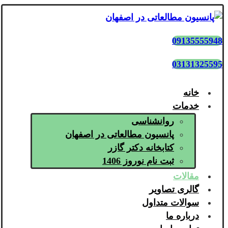
09135555948
03131325595
خانه
خدمات
روانشناسی
پانسیون مطالعاتی در اصفهان
کتابخانه دکتر گازر
ثبت نام نوروز 1406
مقالات
گالری تصاویر
سوالات متداول
درباره ما