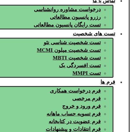
تماس با ما
درخواست مشاوره روانشناسی
رزرو پانسیون مطالعاتی
تست رایگان پانسیون مطالعاتی
تست های شخصیت
تست شخصیت شناسی نئو
تست شخصیت میلون MCMI
تست شخصیت MBTI
تست افسردگی بک
تست MMPI
فرم ها
فرم درخواست همکاری
فرم مرخصی
فرم ورود و خروج
فرم تسویه حساب ماهانه
فرم عضویت در کتابخانه
فرم انتقادات و پیشنهادات