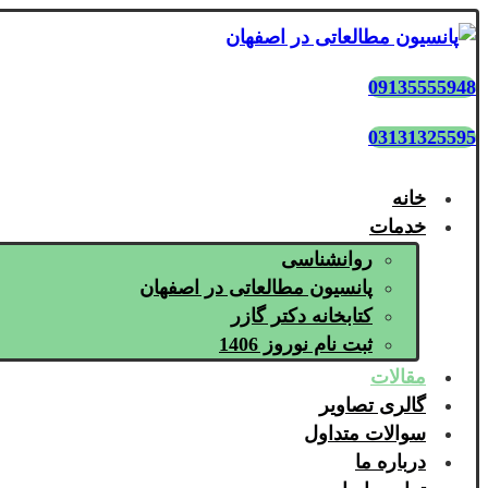
09135555948
03131325595
خانه
خدمات
روانشناسی
پانسیون مطالعاتی در اصفهان
کتابخانه دکتر گازر
ثبت نام نوروز 1406
مقالات
گالری تصاویر
سوالات متداول
درباره ما