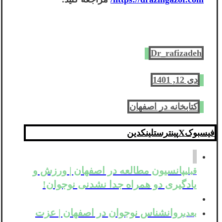
Dr_rafizadeh
دی 12, 1401
کتابخانه در اصفهان
فیسبوک
X
پینترست
لینکدین
پانسیون مطالعه در اصفهان | ورزش و
قبلی
یادگیری دو همراه جدا نشدنی نوجوان!
روانشناس نوجوان در اصفهان | عزت
بعدی