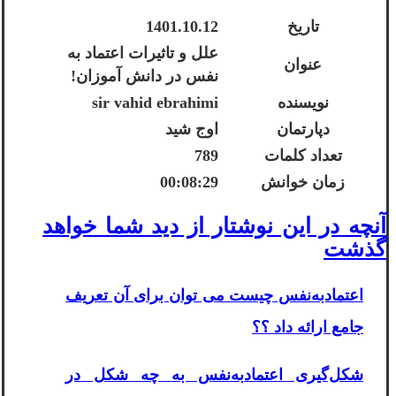
تاریخ
1401.10.12
علل و تاثیرات اعتماد به
عنوان
نفس در دانش آموزان!
نویسنده
sir vahid ebrahimi
دپارتمان
اوج شید
تعداد کلمات
789
زمان خوانش
00:08:29
آنچه در این نوشتار از دید شما خواهد
گذشت
اعتمادبه‌نفس چیست می توان برای آن تعریف
جامع ارائه داد ؟؟
شکل‌گیری اعتماد‌به‌نفس به چه شکل در