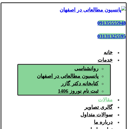
09135555948
03131325595
خانه
خدمات
روانشناسی
پانسیون مطالعاتی در اصفهان
کتابخانه دکتر گازر
ثبت نام نوروز 1406
مقالات
گالری تصاویر
سوالات متداول
درباره ما