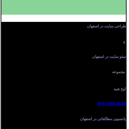
طراحی سایت در اصفهان
و
سئو سایت در اصفهان
مجموعه
اوج شید
09133663640
پانسیون مطالعاتی در اصفهان