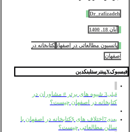
Dr_rafizadeh
آبان 18, 1400
پانسیون مطالعاتی در اصفهان
کتابخانه در
اصفهان
فیسبوک
X
پینترست
لینکدین
3 شیوه های برتر # مشاوران در
قبلی
کتابخانه در اصفهان چیست؟
7اختلاف های $کتابخانه در اصفهان با
بعدی
سالن مطالعاتی چیست؟