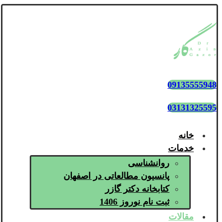
09135555948
03131325595
خانه
خدمات
روانشناسی
پانسیون مطالعاتی در اصفهان
کتابخانه دکتر گازر
ثبت نام نوروز 1406
مقالات