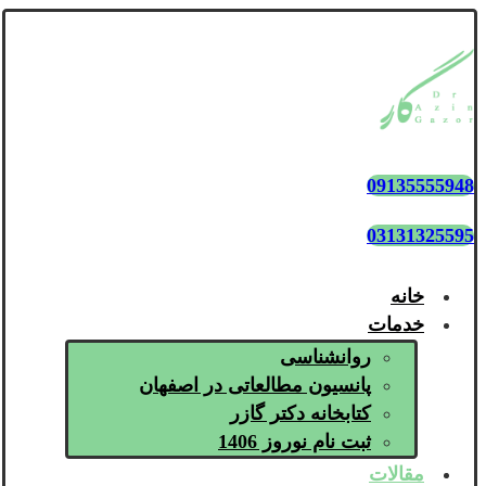
09135555948
03131325595
خانه
خدمات
روانشناسی
پانسیون مطالعاتی در اصفهان
کتابخانه دکتر گازر
ثبت نام نوروز 1406
مقالات