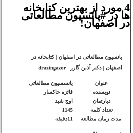
4 مورد از بهترین کتابخانه
ها در #پانسیون مطالعاتی
در اصفهان!
پانسیون مطالعاتی در اصفهان | کتابخانه در
اصفهان | دکتر آذین گازر | drazingazor
عنوان
پانسسیون مطالعاتی
نویسنده
فائزه خاکسار
دپارتمان
اوج شید
تعداد کلمه
1145
مدت زمان مطالعه
11دقیقه