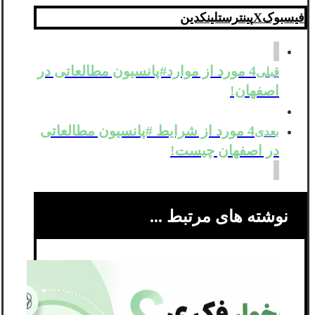
فیسبوک
X
پینترست
لینکدین
4 مورد از موارد#پانسیون مطالعاتی در
قبلی
اصفهان!
4 مورد از شرایط #پانسیون مطالعاتی
بعدی
در اصفهان چیست!
نوشته های مرتبط ...