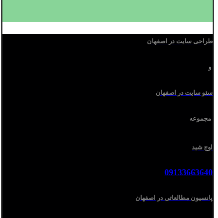
طراحی سایت در اصفهان
و
سئو سایت در اصفهان
مجموعه
اوج شید
09133663640
پانسیون مطالعاتی در اصفهان