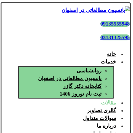
09135555948
03131325595
خانه
خدمات
روانشناسی
پانسیون مطالعاتی در اصفهان
کتابخانه دکتر گازر
ثبت نام نوروز 1406
مقالات
گالری تصاویر
سوالات متداول
درباره ما