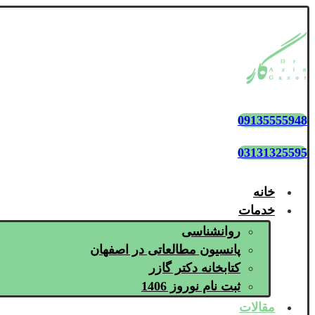
09135555948
03131325595
خانه
خدمات
روانشناسی
پانسیون مطالعاتی در اصفهان
کتابخانه دکتر گازر
ثبت نام نوروز 1406
مقالات