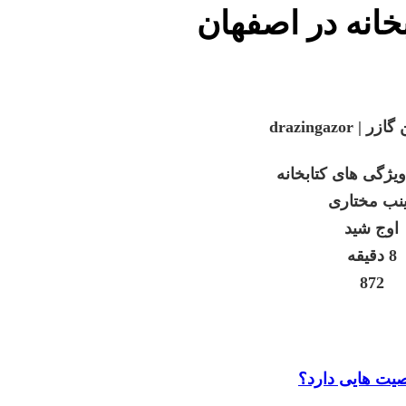
drazingaz
یژگی های کتابخانه
نب مختاری
اوج شید
8 دقیقه
872
صیت هایی دارد؟