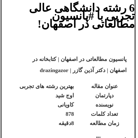
6 رشته دانشگاهی عالی
تجربی با #پانسیون
مطالعاتی در اصفهان!
پانسیون مطالعاتی در اصفهان | کتابخانه در
اصفهان | دکتر آذین گازر | drazingazor
عنوان مقاله
بهترین رشته های تجربی
دپارتمان
اوج شید
نویسنده
کاویانی
تعداد کلمات
878
زمان مطالعه
8دقیقه