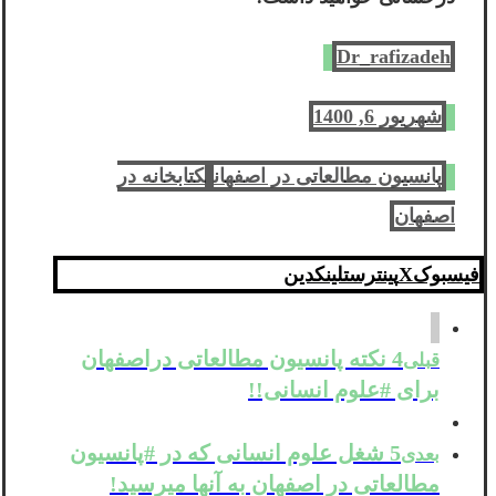
Dr_rafizadeh
شهریور 6, 1400
پانسیون مطالعاتی در اصفهان
کتابخانه در
اصفهان
فیسبوک
X
پینترست
لینکدین
4 نکته پانسیون مطالعاتی دراصفهان
قبلی
برای #علوم انسانی!!
5 شغل علوم انسانی که در #پانسیون
بعدی
مطالعاتی در اصفهان به آنها میرسید!