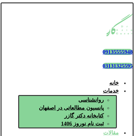
09135555948
03131325595
خانه
خدمات
روانشناسی
پانسیون مطالعاتی در اصفهان
کتابخانه دکتر گازر
ثبت نام نوروز 1406
مقالات