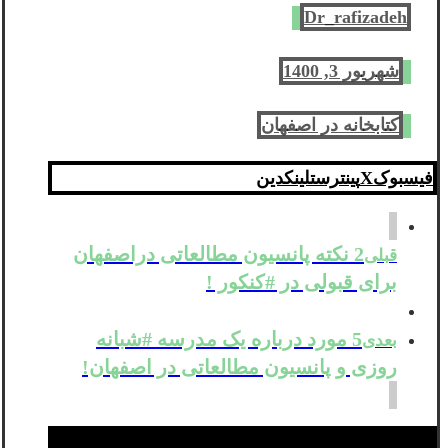
Dr_rafizadeh
شهریور 3, 1400
کتابخانه در اصفهان
فیسبوک
X
پینترست
لینکدین
2 نکته پانسیون مطالعاتی دراصفهان
قبلی
برای قبولی در #کنکور !
5 مورد درباره یک مدرسه #شبانه
بعدی
روزی و پانسیون مطالعاتی در اصفهان!