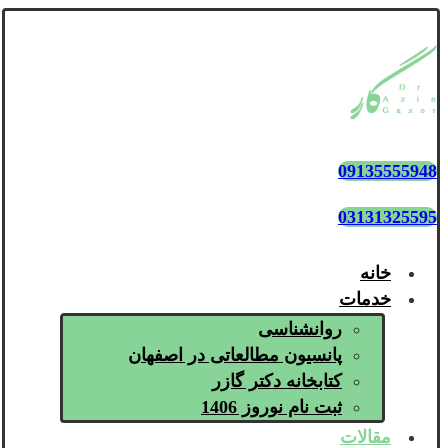
09135555948
03131325595
خانه
خدمات
روانشناسی
پانسیون مطالعاتی در اصفهان
کتابخانه دکتر گازر
ثبت نام نوروز 1406
مقالات