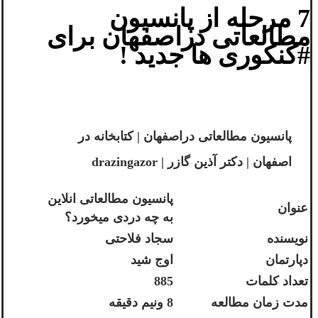
7 مرحله از پانسیون
مطالعاتی دراصفهان برای
#کنکوری ها جدید !
پانسیون مطالعاتی دراصفهان | کتابخانه در
اصفهان | دکتر آذین گازر |
drazingazor
پانسیون مطالعاتی انلاین
عنوان
به چه دردی میخورد؟
نویسنده
سجاد فلاحتی
دپارتمان
اوج شید
تعداد کلمات
885
مدت زمان مطالعه
8 ونیم دقیقه