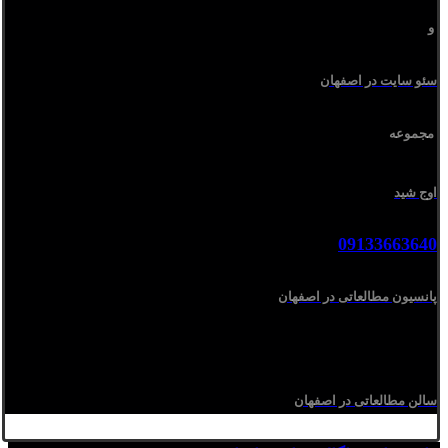
و
سئو سایت در اصفهان
مجموعه
اوج شید
09133663640
پانسیون مطالعاتی در اصفهان
سالن مطالعاتی در اصفهان