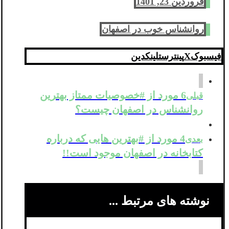
فروردین 23, 1401
روانشناس خوب در اصفهان
فیسبوک
X
پینترست
لینکدین
6 مورد از #خصوصیات ممتاز بهترین
قبلی
روانشناس در اصفهان چیست؟
4 مورد از #بهترین هایی که درباره
بعدی
کتابخانه در اصفهان موجود است!!
نوشته های مرتبط ...