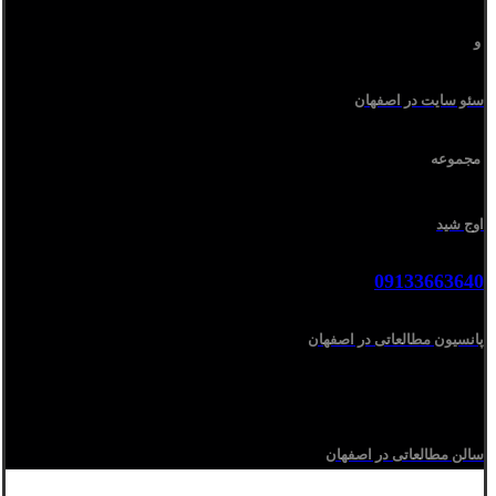
و
سئو سایت در اصفهان
مجموعه
اوج شید
09133663640
پانسیون مطالعاتی در اصفهان
سالن مطالعاتی در اصفهان