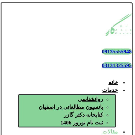
09135555948
03131325595
خانه
خدمات
روانشناسی
پانسیون مطالعاتی در اصفهان
کتابخانه دکتر گازر
ثبت نام نوروز 1406
مقالات