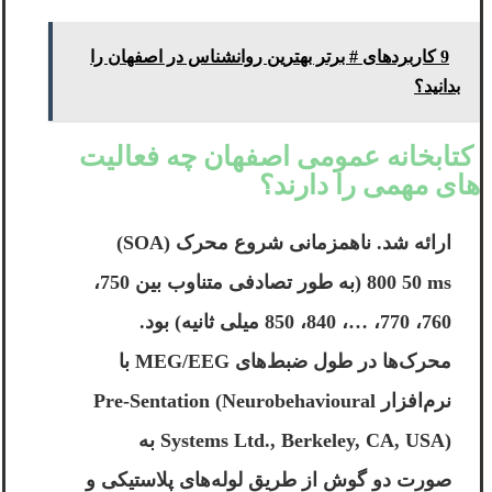
9 کاربردهای # برتر بهترین روانشناس در اصفهان را
بدانید؟
کتابخانه عمومی اصفهان چه فعالیت
های مهمی را دارند؟
ارائه شد. ناهمزمانی شروع محرک (SOA)
800 50 ms (به طور تصادفی متناوب بین 750،
760، 770، …، 840، 850 میلی ثانیه) بود.
محرک‌ها در طول ضبط‌های MEG/EEG با
نرم‌افزار Pre-Sentation (Neurobehavioural
Systems Ltd., Berkeley, CA, USA) به
صورت دو گوش از طریق لوله‌های پلاستیکی و