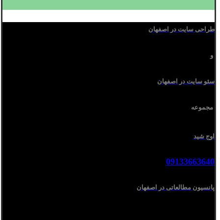
طراحی سایت در اصفهان
و
سئو سایت در اصفهان
مجموعه
اوج شید
09133663640
پانسیون مطالعاتی در اصفهان