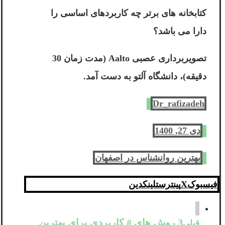
کتابخانه های برتر چه کاربردهای اساسی را
دارا می باشد؟
تصویربرداری عصبی Aalto (مدت زمان 30
دقیقه)، دانشگاه آلتو به دست آمد.
Dr_rafizadeh
دی 27, 1400
بهترین روانشناس در اصفهان
فیسبوک
X
پینترست
لینکدین
3 روش های # کاربردی برای بهترین
قبلی