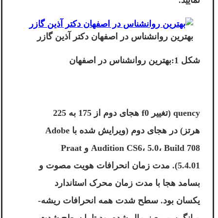
بهترین روانشناس در اصفهان دکتر آذین گازر
شکل 1:بهترین روانشناس در اصفهان
quency (تغییر f0 هجای دوم از 175 به 225
هرتز) در هجای دوم (ویرایش شده با Adobe
Audition CS6، 5.0، Build 708 و Praat
5.4.01). مدت زمان انحرافات هویت مصوت و
بسامد هجا با مدت زمان محرک استاندارد
یکسان بود. سطح شدت همه انحرافات ریشه-
میانگین-مربع نرمال شده بود تا با سطح شدت