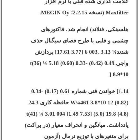
علامت گذاری شده قبلی با نرم افزار
Maxfilter (نسخه 2.2.15؛ MEGIN Oy.
هلسینکی، فنلاند) انجام شد. فاکتورهای
چشمی و قلبی با طرح فضای سیگنال حذف
شدند¼ 3.13 .003 6 [3.77 17.61] پردازش
واجی 0.49 (0.42) -0.33 (0.60) t(36) ¼ 5.18
8.9*10 [
1.14] خواندن فنی شماره 0.61 (0.17) -0.34
(0.82) W¼461 3.8*10 12 حافظه کاری 24.3
(4.8) 19.8 (5.0) t(41) ¼ 3.01 004 [1.49 7.53]
یادداشت. میانگین و انحراف معیار (در براکت)
برای متغیرهای با توزیع نرمال (آزمون