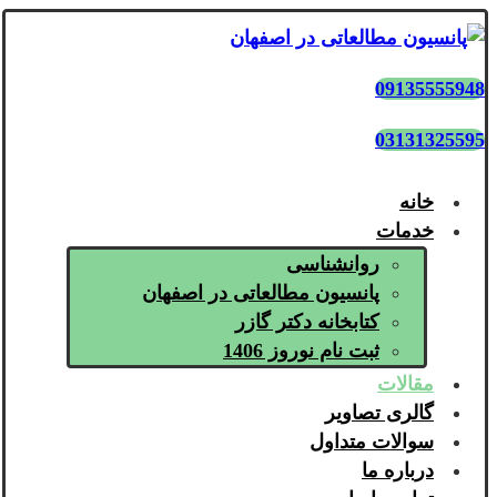
09135555948
03131325595
خانه
خدمات
روانشناسی
پانسیون مطالعاتی در اصفهان
کتابخانه دکتر گازر
ثبت نام نوروز 1406
مقالات
گالری تصاویر
سوالات متداول
درباره ما