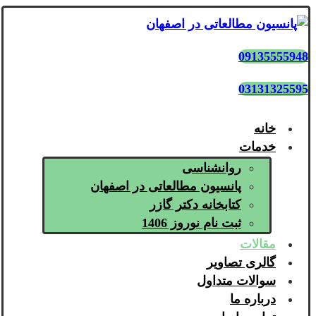
09135555948
03131325595
خانه
خدمات
روانشناسی
پانسیون مطالعاتی در اصفهان
کتابخانه دکتر گازر
ثبت نام نوروز 1406
مقالات
گالری تصاویر
سوالات متداول
درباره ما