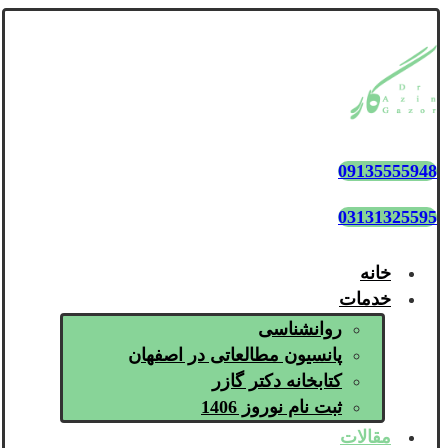
09135555948
03131325595
خانه
خدمات
روانشناسی
پانسیون مطالعاتی در اصفهان
کتابخانه دکتر گازر
ثبت نام نوروز 1406
مقالات