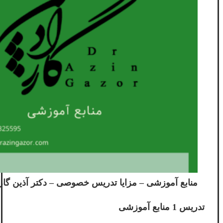
منابع آموزشی – مزایا تدریس خصوصی – دکتر آ‌‌ذین گازر – ingazor
تدریس 1 منابع آموزشی