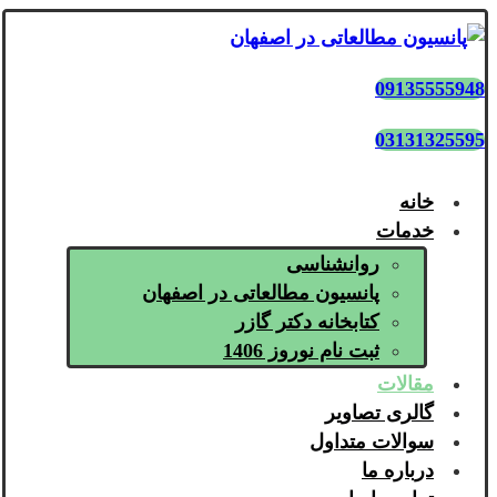
09135555948
03131325595
خانه
خدمات
روانشناسی
پانسیون مطالعاتی در اصفهان
کتابخانه دکتر گازر
ثبت نام نوروز 1406
مقالات
گالری تصاویر
سوالات متداول
درباره ما