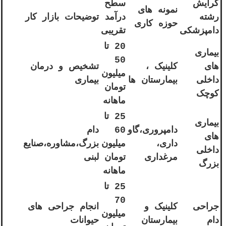
گرایش
سطح
نمونه های
رشته
درآمد
توضیحات بازار کار
حوزه کاری
دامپزشکی
تقریبی
20 تا
بیماری
50
های
کلینیک ،
تشخیص و درمان
میلیون
داخلی
بیمارستان ها
بیماری
تومان
کوچک
ماهانه
25 تا
بیماری
دامپروری،گاو
60
دام
های
داری،
میلیون
بزرگ،مشاوره،صنایع
داخلی
مرغداری
تومان
لبنی
بزرگ
ماهانه
25 تا
70
جراحی
کلینیک و
انجام جراحی های
میلیون
دام
بیمارستان
حیوانات