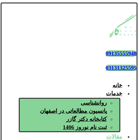
09135555948
03131325595
خانه
خدمات
روانشناسی
پانسیون مطالعاتی در اصفهان
کتابخانه دکتر گازر
ثبت نام نوروز 1406
مقالات