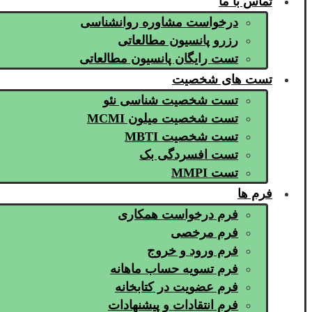
تماس با ما
درخواست مشاوره روانشناسی
رزرو پانسیون مطالعاتی
تست رایگان پانسیون مطالعاتی
تست های شخصیت
تست شخصیت شناسی نئو
تست شخصیت میلون MCMI
تست شخصیت MBTI
تست افسردگی بک
تست MMPI
فرم ها
فرم درخواست همکاری
فرم مرخصی
فرم ورود و خروج
فرم تسویه حساب ماهانه
فرم عضویت در کتابخانه
فرم انتقادات و پیشنهادات