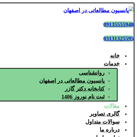
09135555948
03131325595
خانه
خدمات
روانشناسی
پانسیون مطالعاتی در اصفهان
کتابخانه دکتر گازر
ثبت نام نوروز 1406
مقالات
گالری تصاویر
سوالات متداول
درباره ما