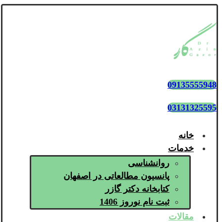
09135555948
03131325595
خانه
خدمات
روانشناسی
پانسیون مطالعاتی در اصفهان
کتابخانه دکتر گازر
ثبت نام نوروز 1406
مقالات