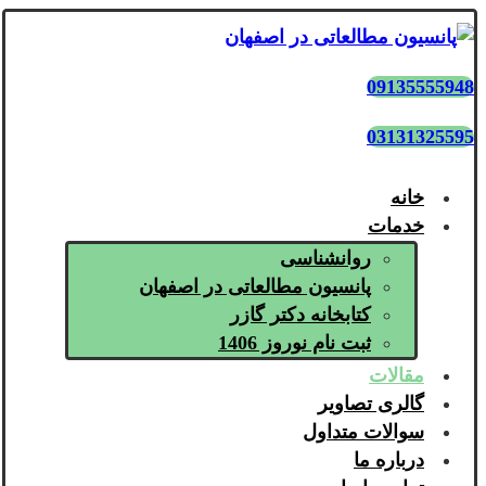
09135555948
03131325595
خانه
خدمات
روانشناسی
پانسیون مطالعاتی در اصفهان
کتابخانه دکتر گازر
ثبت نام نوروز 1406
مقالات
گالری تصاویر
سوالات متداول
درباره ما