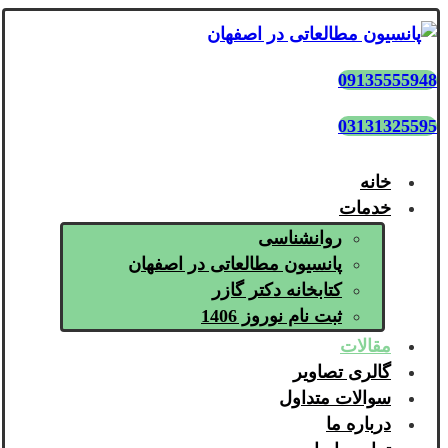
09135555948
03131325595
خانه
خدمات
روانشناسی
پانسیون مطالعاتی در اصفهان
کتابخانه دکتر گازر
ثبت نام نوروز 1406
مقالات
گالری تصاویر
سوالات متداول
درباره ما