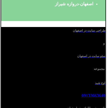
اصفهان-دروازه شیراز
طراحی سایت در اصفهان
و
سئو سایت در اصفهان
مجموعه
اوج شید
09133663640