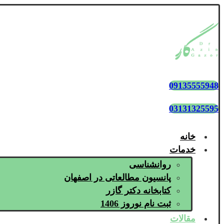
09135555948
03131325595
خانه
خدمات
روانشناسی
پانسیون مطالعاتی در اصفهان
کتابخانه دکتر گازر
ثبت نام نوروز 1406
مقالات