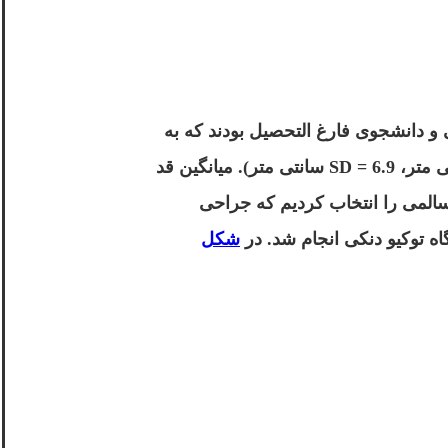
 و دانشجوی فارغ التحصیل بودند که به
عنوان زبان اول ژاپنی صحبت می کردند. قد شرکت کنندگان بین 152 تا 180 سانتی متر بود (M = 166.5 سانتی متر، SD = 6.9 سانتی متر). میانگین قد
متر (SD = 7.0 سانتی متر) بود. ما فقط افراد سالمی را انتخاب کردیم که جراحی
اه توکیو دنکی انجام شد. در
شکل