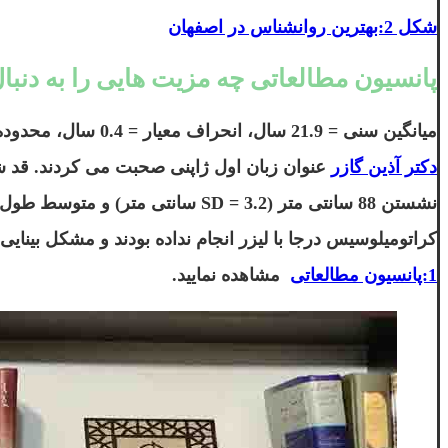
شکل 2:بهترین روانشناس در اصفهان
پانسیون مطالعاتی چه مزیت هایی را به دنب
میانگین سنی = 21.9 سال، انحراف معیار = 0.4 سال، محدوده = 21-23 سال) 18 دانشجوی
دکتر آذین گازر
کراتومیلوسیس درجا با لیزر انجام نداده بودند و مشکل بینای
1:پانسیون مطالعاتی
مشاهده نمایید.