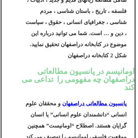
شامل مطالعه زبانهای قدیم و جدید ، ادبیات ،
فلسفه ، تاریخ ، باستان شناسی ، مردم
شناسی ، جغرافیای انسانی ، حقوق ، سیاست
، دین و … است. شما می توانید درباره این
موضوع در کتابخانه دراصفهان تحقیق نمایید.
شکل 2 کتابخانه دراصفهان
اومانیسم در پانسیون مطالعاتی
دراصفهان چه مفهومی را تداعی می
کند
پانسیون مطالعاتی دراصفهان
و محققان علوم
انسانی “دانشمندان علوم انسانی” یا انسان
گرایان هستند. اصطلاح “اومانیست” همچنین
موقعیت فلسفی اومانیسم را توصیف می کند