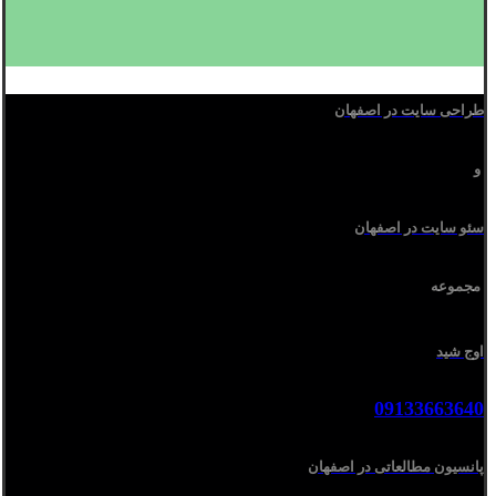
طراحی سایت در اصفهان
و
سئو سایت در اصفهان
مجموعه
اوج شید
09133663640
پانسیون مطالعاتی در اصفهان