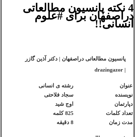
4 نکته پانسیون مطالعاتی
دراصفهان برای #علوم
انسانی!!
پانسیون مطالعاتی دراصفهان | دکتر آذین گازر
| drazingazor
عنوان
رشته ی انسانی
نویسنده
سجاد فلاحتی
دپارتمان
اوج شید
تعداد کلمات
825 کلمه
مدت زمان
8 دقیقه