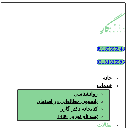
09135555948
03131325595
خانه
خدمات
روانشناسی
پانسیون مطالعاتی در اصفهان
کتابخانه دکتر گازر
ثبت نام نوروز 1406
مقالات