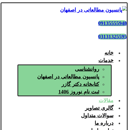
09135555948
03131325595
خانه
خدمات
روانشناسی
پانسیون مطالعاتی در اصفهان
کتابخانه دکتر گازر
ثبت نام نوروز 1406
مقالات
گالری تصاویر
سوالات متداول
درباره ما